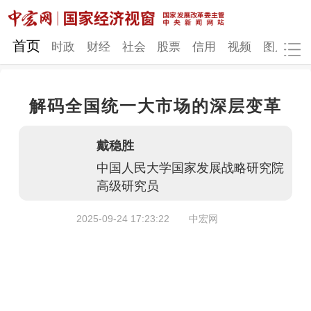
网站地图
首页
时政
财经
社会
股票
信用
视频
图片
品
解码全国统一大市场的深层变革
时政
财经
社会
股票
戴稳胜
信用
视频
图片
品牌
中国人民大学国家发展战略研究院
发改动态
中宏研究
营商环境
新质生产力
高级研究员
地方发展
2025-09-24 17:23:22
中宏网