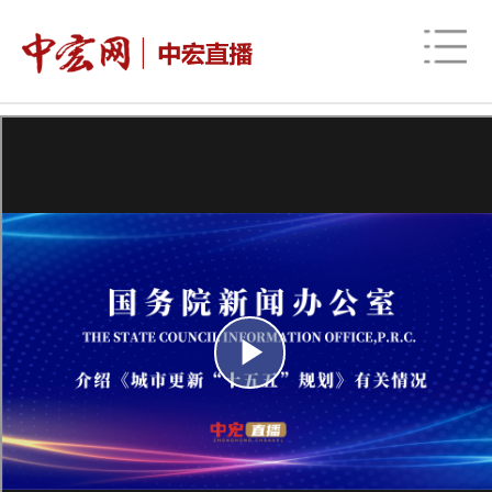
网站地图
时政
财经
社会
股票
信用
视频
图片
品牌
发改动态
中宏研究
营商环境
新质生产力