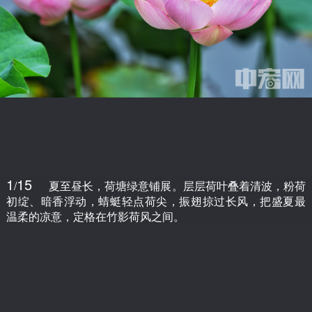
1
15
/
夏至昼长，荷塘绿意铺展。层层荷叶叠着清波，粉荷
初绽、暗香浮动，蜻蜓轻点荷尖，振翅掠过长风，把盛夏最
温柔的凉意，定格在竹影荷风之间。