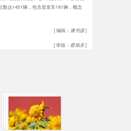
达1451辆，包含首发车181辆，概念
[ 编辑：
康书源
]
[ 审核：
蔡旭东
]