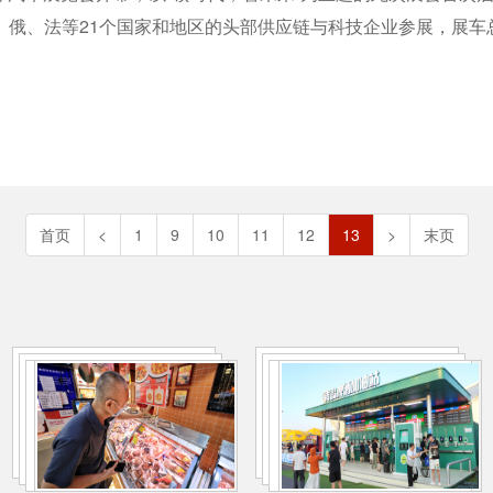
俄、法等21个国家和地区的头部供应链与科技企业参展，展车总数
首页
<
1
9
10
11
12
13
>
末页