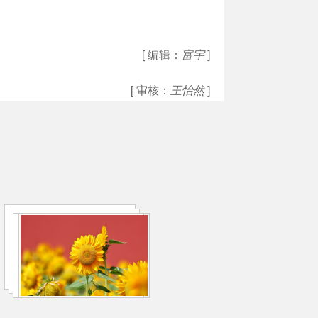
[ 编辑：
富宇
]
[ 审核：
王怡然
]