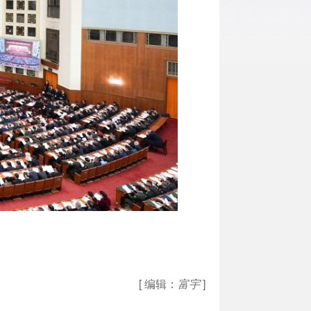
[ 编辑：
富宇
]