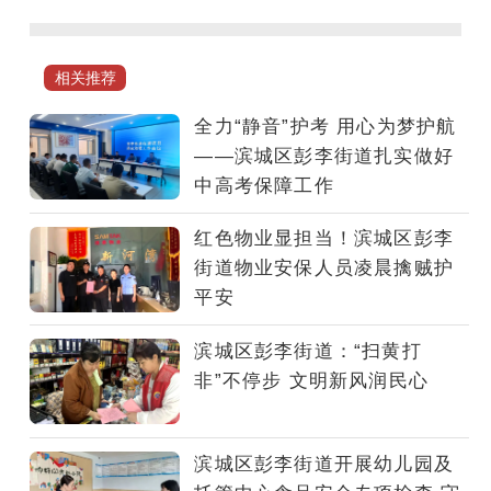
滨
州
市
相关推荐
滨
城
全力“静音”护考 用心为梦护航
区
——滨城区彭李街道扎实做好
彭
中高考保障工作
李
街
红色物业显担当！滨城区彭李
道
街道物业安保人员凌晨擒贼护
聚
平安
焦
噪
滨城区彭李街道：“扫黄打
声
非”不停步 文明新风润民心
管
控、
环
滨城区彭李街道开展幼儿园及
境