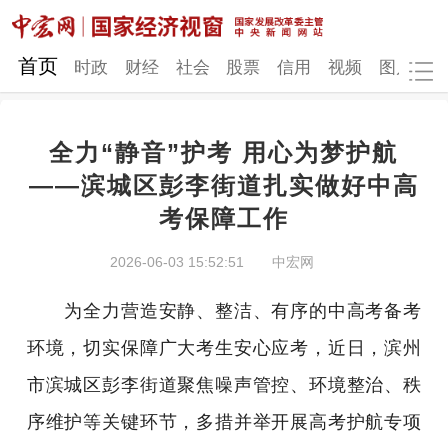
网站地图
首页
时政
财经
社会
股票
信用
视频
图片
品
全力“静音”护考 用心为梦护航
时政
财经
社会
股票
——滨城区彭李街道扎实做好中高
考保障工作
信用
视频
图片
品牌
发改动态
中宏研究
营商环境
新质生产力
2026-06-03 15:52:51
中宏网
地方发展
为全力营造安静、整洁、有序的中高考备考
环境，切实保障广大考生安心应考，近日，滨州
市滨城区彭李街道聚焦噪声管控、环境整治、秩
序维护等关键环节，多措并举开展高考护航专项