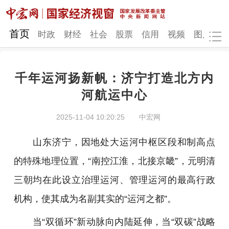
网站地图
首页
时政
财经
社会
股票
信用
视频
图片
品
千年运河扬新帆：济宁打造北方内
时政
财经
社会
股票
河航运中心
信用
视频
图片
品牌
2025-11-04 10:20:25
中宏网
发改动态
中宏研究
营商环境
新质生产力
山东济宁，因地处大运河中枢区段和制高点
地方发展
的特殊地理位置，“南控江淮，北接京畿”，元明清
三朝均在此设立治理运河、管理运河的最高行政
机构，使其成为名副其实的“运河之都”。
当“双循环”新动脉向内陆延伸，当“双碳”战略