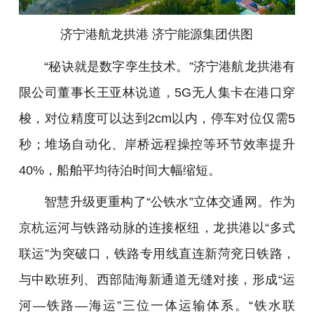
济宁港航龙拱港 济宁能源集团
供图
“秘诀就是数字孪生技术。”济宁港航龙拱港有
限公司董事长王亚林说道，5G无人集卡在港口穿
梭，对位精度可以达到2cm以内，停车对位仅需5
秒；堆场自动化、岸桥远程操控等环节效率提升
40%，船舶平均待泊时间大幅缩短。
智慧升级更重构了“公铁水”立体交通网。作为
京杭运河与铁路动脉的连接枢纽，龙拱港以“多式
联运”为突破口，铁路专用线直连新菏兖日铁路，
与中欧班列、西部陆海新通道无缝对接，形成“运
河—铁路—海运”三位一体运输体系。“铁水联