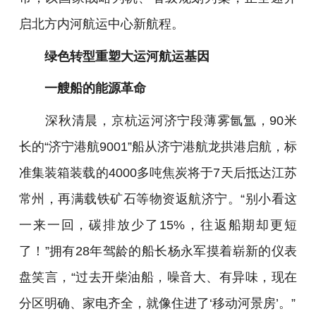
启北方内河航运中心新航程。
绿色转型重塑大运河航运基因
一艘船的能源革命
深秋清晨，京杭运河济宁段薄雾氤氲，90米
长的“济宁港航9001”船从济宁港航龙拱港启航，标
准集装箱装载的4000多吨焦炭将于7天后抵达江苏
常州，再满载铁矿石等物资返航济宁。“别小看这
一来一回，碳排放少了15%，往返船期却更短
了！”拥有28年驾龄的船长杨永军摸着崭新的仪表
盘笑言，“过去开柴油船，噪音大、有异味，现在
分区明确、家电齐全，就像住进了‘移动河景房’。”