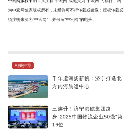
中宏网版权申明：
凡注有“中宏网”或电头为“中宏网”的稿件，均
为中宏网独家版权所有，未经许可不得转载或镜像；授权转载必
须注明来源为“中宏网”，并保留“中宏网”的电头。
山
东
济
宁，
因
相关推荐
地
处
千年运河扬新帆：济宁打造北
大
方内河航运中心
运
河
中
三连升！济宁港航集团跻
枢
身“2025中国物流企业50强”第
区
16位
段