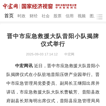
网站地图
首页
时政
财经
社会
股票
信用
视频
图片
品
晋中市应急救援大队昔阳小队揭牌
时政
财经
社会
股票
仪式举行
信用
视频
图片
品牌
2025-09-03 17:14:12
中宏网
发改动态
中宏研究
营商环境
新质生产力
中宏网讯
近日，晋中市应急救援大队昔阳小
地方发展
队揭牌仪式在小队驻地昔阳压饼产业园举行。晋
中市应急管理局党委委员、副局长王继阳出席并
讲话，市应急救援大队大队长曹毓芳、昔阳县政
府副县长郑海明出席仪式，昔阳县应急管理局局