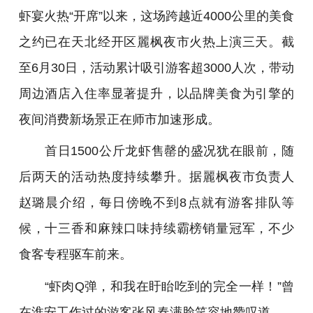
虾宴火热“开席”以来，这场跨越近4000公里的美食
之约已在天北经开区麗枫夜市火热上演三天。截
至6月30日，活动累计吸引游客超3000人次，带动
周边酒店入住率显著提升，以品牌美食为引擎的
夜间消费新场景正在师市加速形成。
首日1500公斤龙虾售罄的盛况犹在眼前，随
后两天的活动热度持续攀升。据麗枫夜市负责人
赵璐晨介绍，每日傍晚不到8点就有游客排队等
候，十三香和麻辣口味持续霸榜销量冠军，不少
食客专程驱车前来。
“虾肉Q弹，和我在盱眙吃到的完全一样！”曾
在淮安工作过的游客张风春满脸笑容地赞叹道。