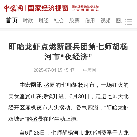
网站地图
首页
时政
财经
社会
股票
信用
视频
图片
品
盱眙龙虾点燃新疆兵团第七师胡杨
时政
财经
社会
股票
河市“夜经济”
信用
视频
图片
品牌
2025-07-04 15:45:47
中宏网
发改动态
中宏研究
营商环境
新质生产力
中宏网讯
盛夏的七师胡杨河市，一场红火的
地方发展
美食盛宴正在持续升温。6月30日，走进七师天北
经开区麗枫夜市人头攒动、香气四溢，“盱眙龙虾
双城记”的盛景在此生动上演。
自6月28日，七师胡杨河市龙虾消费季千人龙