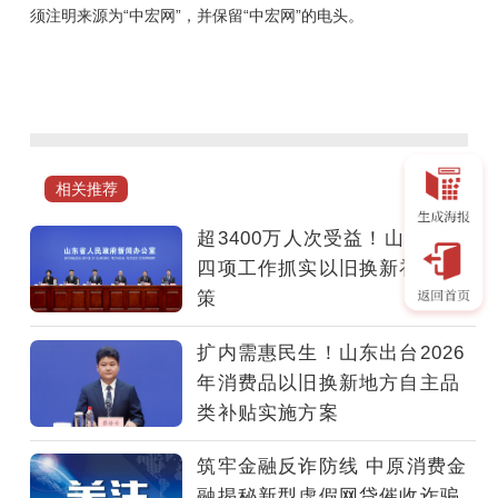
须注明来源为“中宏网”，并保留“中宏网”的电头。
自
6
月
28
日，
相关推荐
七
师
超3400万人次受益！山东部署
胡
四项工作抓实以旧换新补贴政
杨
策
河
市
扩内需惠民生！山东出台2026
龙
年消费品以旧换新地方自主品
虾
类补贴实施方案
消
费
筑牢金融反诈防线 中原消费金
季
融揭秘新型虚假网贷催收诈骗