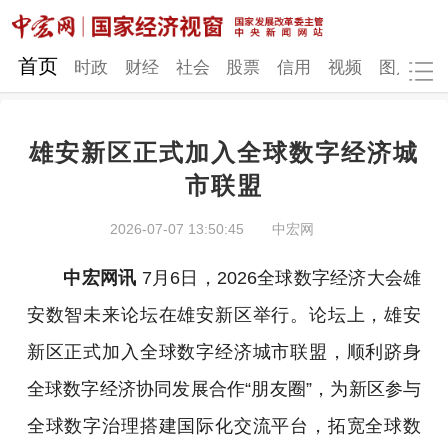
网站地图
首页
时政
财经
社会
股票
信用
视频
图片
品
雄安新区正式加入全球数字经济城
时政
财经
社会
股票
市联盟
信用
视频
图片
品牌
2026-07-07 13:50:45
中宏网
发改动态
中宏研究
营商环境
新质生产力
中宏网讯
7月6日，2026全球数字经济大会雄
地方发展
安数智未来论坛在雄安新区举行。论坛上，雄安
新区正式加入全球数字经济城市联盟，顺利跻身
全球数字经济协同发展合作“朋友圈”，为新区参与
全球数字治理搭建国际化交流平台，拓宽全球数