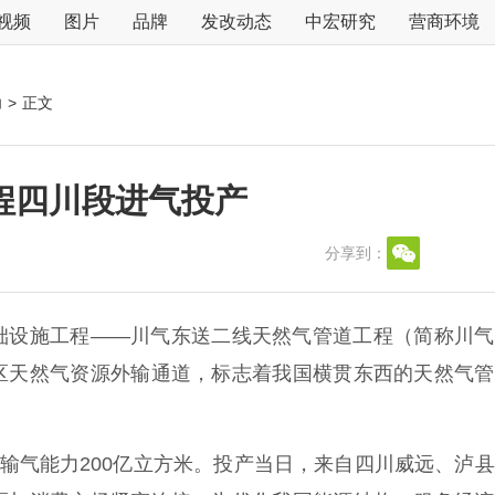
视频
图片
品牌
发改动态
中宏研究
营商环境
力
>
正文
程四川段进气投产
分享到：
基础设施工程——川气东送二线天然气管道工程（简称川
区天然气资源外输通道，标志着我国横贯东西的天然气管
输气能力200亿立方米。投产当日，来自四川威远、泸