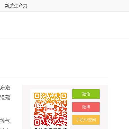
新质生产力
气东送
微信
道建
微博
手机中宏网
县等气