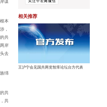
岸谋
相关推荐
的根本
干涉，
作的共
创两岸
头去
王沪宁会见国共两党智库论坛台方代表
族绵
流的共
，共