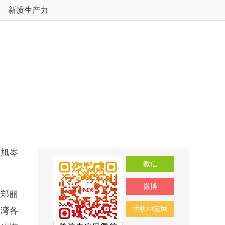
新质生产力
旭岑
微信
微博
郑丽
手机中宏网
台湾各