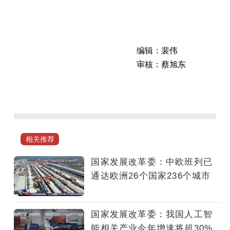
编辑：裴伟
审核：蔡旭东
国
家
发
展
改
相关推荐
革
委
国家发展改革委：中欧班列已
紧
通达欧洲26个国家236个城市
急
安
排
国家发展改革委：我国人工智
5000
能相关产业今年增速将超30%