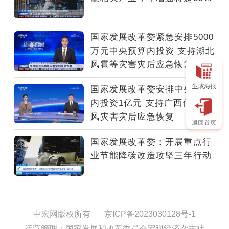
万
元
中
国家发展改革委紧急安排5000
央
万元中央预算内投资 支持湖北
预
风雹等灾害灾后应急恢复
算
内
国家发展改革委安排中央预算
投
内投资1亿元 支持广西做好台
资
风灾害灾后应急恢复
支
持
国家发展改革委：开展重点行
湖
业节能降碳改造攻坚三年行动
北
风
雹
等
灾
中宏网版权所有
京ICP备2023030128号-1
害
运营管理：国家发展和改革委员会宏观经济杂志社