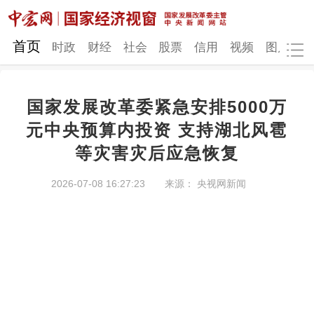
网站地图
首页
时政
财经
社会
股票
信用
视频
图片
品
国家发展改革委紧急安排5000万
时政
财经
社会
股票
元中央预算内投资 支持湖北风雹
等灾害灾后应急恢复
信用
视频
图片
品牌
发改动态
中宏研究
营商环境
新质生产力
2026-07-08 16:27:23
来源： 央视网新闻
地方发展