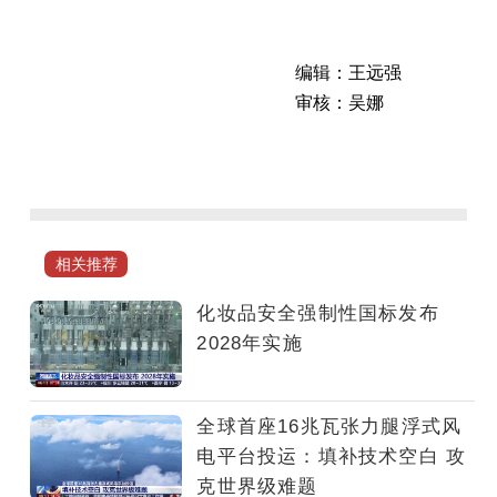
编辑：王远强
审核：吴娜
广
东
深
圳：
汇
相关推荐
聚
创
化妆品安全强制性国标发布
新
2028年实施
人
才
面
全球首座16兆瓦张力腿浮式风
向
电平台投运：填补技术空白 攻
全
克世界级难题