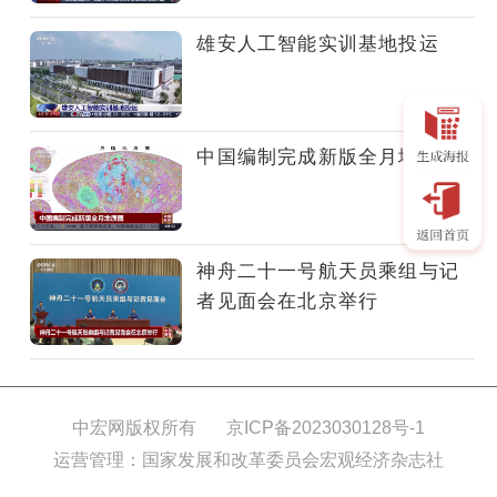
球
发
雄安人工智能实训基地投运
布
五
大
领
中国编制完成新版全月地质图
域
科
研
挑
神舟二十一号航天员乘组与记
战
者见面会在北京举行
中宏网版权所有
京ICP备2023030128号-1
运营管理：国家发展和改革委员会宏观经济杂志社