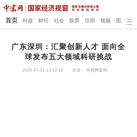
网站地图
首页
时政
财经
社会
股票
信用
视频
图片
品
广东深圳：汇聚创新人才 面向全
时政
财经
社会
股票
球发布五大领域科研挑战
信用
视频
图片
品牌
2025-07-31 13:52:19
来源： 央视网新闻
发改动态
中宏研究
营商环境
新质生产力
地方发展