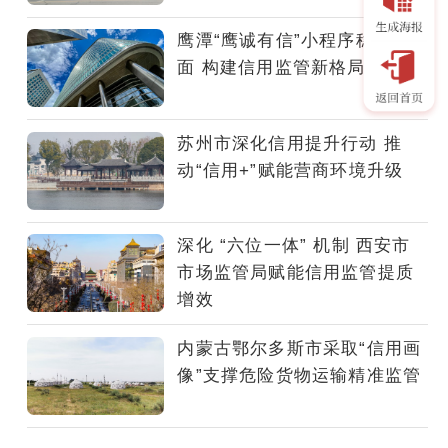
场
监
鹰潭“鹰诚有信”小程序稳步扩
管
面 构建信用监管新格局
局
依
托“数
苏州市深化信用提升行动 推
智
动“信用+”赋能营商环境升级
一
体
化
深化 “六位一体” 机制 西安市
平
市场监管局赋能信用监管提质
台”打
增效
造
的“鹰
内蒙古鄂尔多斯市采取“信用画
诚
像”支撑危险货物运输精准监管
有
信”微
信