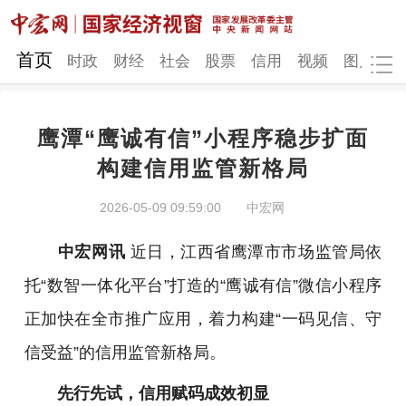
网站地图
首页
时政
财经
社会
股票
信用
视频
图片
品
鹰潭“鹰诚有信”小程序稳步扩面
时政
财经
社会
股票
构建信用监管新格局
信用
视频
图片
品牌
2026-05-09 09:59:00
中宏网
发改动态
中宏研究
营商环境
新质生产力
中宏网讯
近日，江西省鹰潭市市场监管局依
地方发展
托“数智一体化平台”打造的“鹰诚有信”微信小程序
正加快在全市推广应用，着力构建“一码见信、守
信受益”的信用监管新格局。
先行先试，信用赋码成效初显