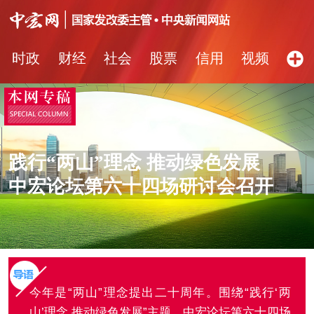
时政
财经
社会
股票
信用
视频
图片
品牌
发改动态
中宏研究
营商环境
新质生产力
践行“两山”理念 推动绿色发展
中宏论坛第六十四场研讨会召开
今年是“两山”理念提出二十周年。围绕“践行‘两
山’理念 推动绿色发展”主题，中宏论坛第六十四场