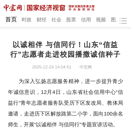
网站地图
首页
时政
财经
社会
股票
信用
视频
图片
品
以诚相伴 与信同行！山东“信益
时政
财经
社会
股票
行”志愿者走进校园播撒诚信种子
信用
视频
图片
品牌
2025-12-24 14:04:51
中宏网
发改动态
中宏研究
营商环境
新质生产力
为深入弘扬志愿服务精神，进一步提升青少
地方发展
年诚信意识，12月4日，山东省社会信用中心“信
益行”青年志愿者服务队受历下区发改局、教体局
邀请，走进历下区解放路第二小学，面向100余名
师生，开展“以诚相伴 与信同行”专题宣讲活动。