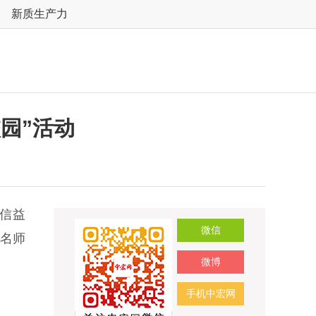
新质生产力
园”活动
信益
微信
余名师
微博
手机中宏网