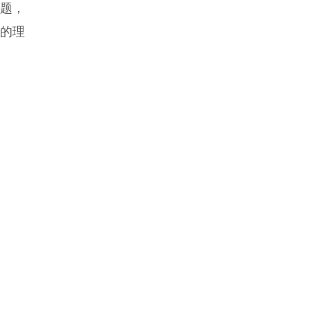
难题，
的理