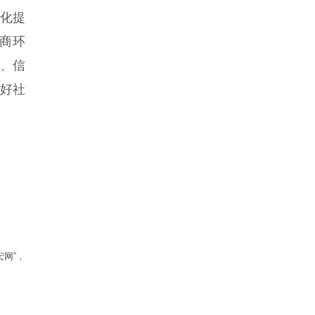
化提
商环
、信
良好社
网”，