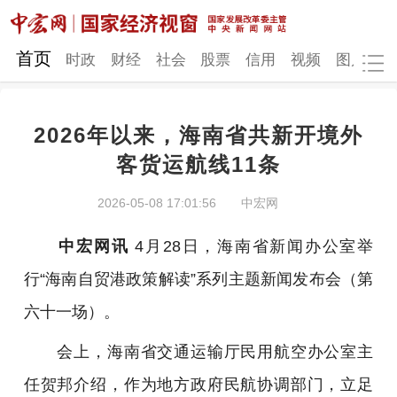
网站地图
首页
时政
财经
社会
股票
信用
视频
图片
品
2026年以来，海南省共新开境外
时政
财经
社会
股票
客货运航线11条
信用
视频
图片
品牌
2026-05-08 17:01:56
中宏网
发改动态
中宏研究
营商环境
新质生产力
中宏网讯
4月28日，海南省新闻办公室举
地方发展
行“海南自贸港政策解读”系列主题新闻发布会（第
六十一场）。
会上，海南省交通运输厅民用航空办公室主
任贺邦介绍，作为地方政府民航协调部门，立足