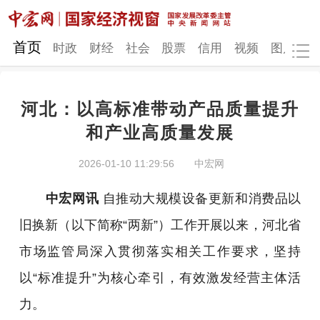
网站地图
首页
时政
财经
社会
股票
信用
视频
图片
品
河北：以高标准带动产品质量提升
时政
财经
社会
股票
和产业高质量发展
信用
视频
图片
品牌
2026-01-10 11:29:56
中宏网
发改动态
中宏研究
营商环境
新质生产力
中宏网讯
自推动大规模设备更新和消费品以
地方发展
旧换新（以下简称“两新”）工作开展以来，河北省
市场监管局深入贯彻落实相关工作要求，坚持
以“标准提升”为核心牵引，有效激发经营主体活
力。