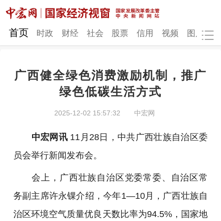
网站地图
首页
时政
财经
社会
股票
信用
视频
图片
品
广西健全绿色消费激励机制，推广
时政
财经
社会
股票
绿色低碳生活方式
信用
视频
图片
品牌
2025-12-02 15:57:32
中宏网
发改动态
中宏研究
营商环境
新质生产力
中宏网讯
11月28日，中共广西壮族自治区委
地方发展
员会举行新闻发布会。
会上，广西壮族自治区党委常委、自治区常
务副主席许永锞介绍，今年1—10月，广西壮族自
治区环境空气质量优良天数比率为94.5%，国家地