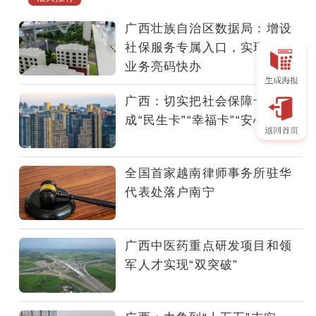
月，
广
广西壮族自治区数据局：增设
西
社保服务专属入口，实现社保
壮
业务亮码快办
族
自
广西：切实把社会保障卡打造
治
成“民生卡”“幸福卡”“安心卡”
区
环
境
全国首家越南律师事务所驻华
空
代表处落户南宁
气
质
量
广西中医药重点研发项目和领
优
军人才实现“双突破”
良
天
数