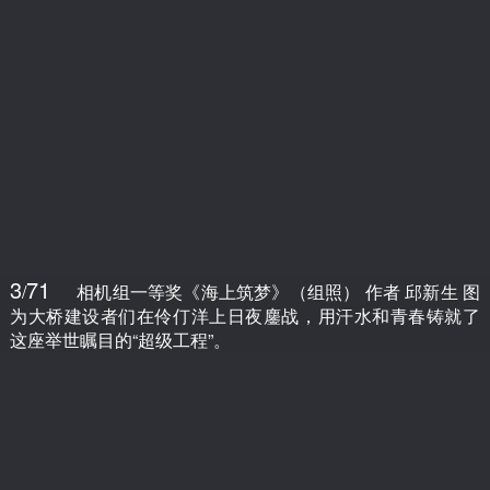
3
71
/
相机组一等奖《海上筑梦》（组照） 作者 邱新生 图
为大桥建设者们在伶仃洋上日夜鏖战，用汗水和青春铸就了
这座举世瞩目的“超级工程”。