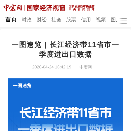
网站地图
首页
时政
财经
社会
股票
信用
视频
图片
品
一图速览 | 长江经济带11省市一
时政
财经
社会
股票
季度进出口数据
信用
视频
图片
品牌
2026-04-24 16:42:19
中宏网
发改动态
中宏研究
营商环境
新质生产力
地方发展