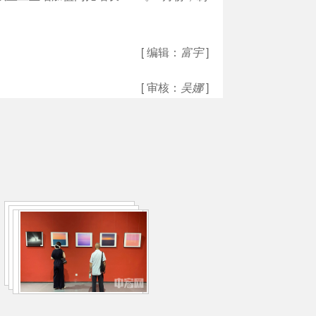
[ 编辑：
富宇
]
[ 审核：
吴娜
]