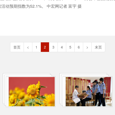
活动预期指数为52.1%。 中宏网记者 富宇 摄
首页
<
1
2
3
4
5
6
>
末页