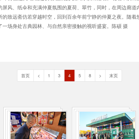
的屏风、纸伞和充满仲夏氛围的夏荷、翠竹，同时，在周边廊道内
所的致远斋仿若穿越时空，回到百余年前宁静的仲夏之夜。随着
了一场身处古典园林、与自然亲密接触的视听盛宴。陈硕 摄
首页
<
1
3
4
5
8
>
末页