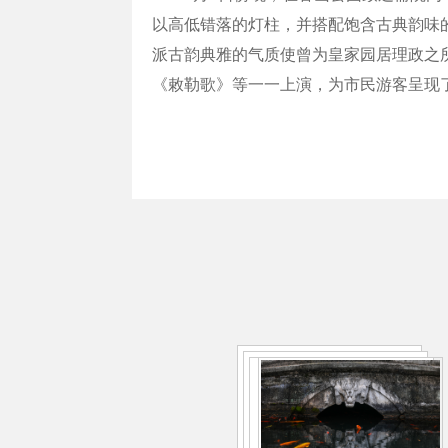
以高低错落的灯柱，并搭配饱含古典韵味
派古韵典雅的气质使曾为皇家园居理政之
《敕勒歌》等一一上演，为市民游客呈现