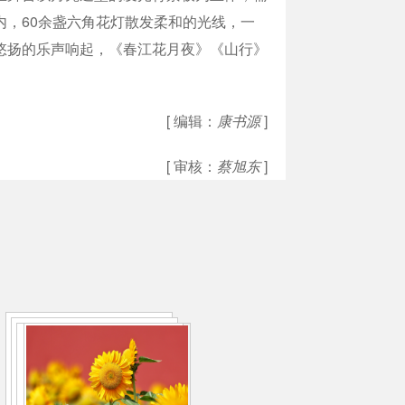
，60余盏六角花灯散发柔和的光线，一
悠扬的乐声响起，《春江花月夜》《山行》
[ 编辑：
康书源
]
[ 审核：
蔡旭东
]