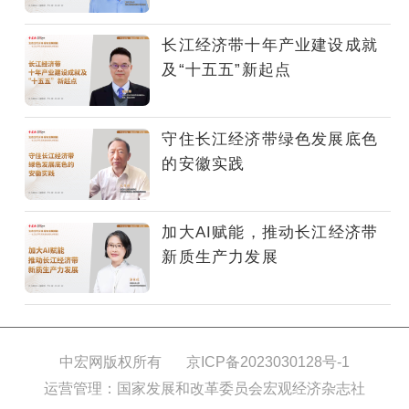
——
长
长江经济带十年产业建设成就
江
及“十五五”新起点
经
济
带
守住长江经济带绿色发展底色
高
的安徽实践
质
量
发
加大AI赋能，推动长江经济带
展
新质生产力发展
的
战
略
路
径”主
中宏网版权所有
京ICP备2023030128号-1
题，
运营管理：国家发展和改革委员会宏观经济杂志社
中