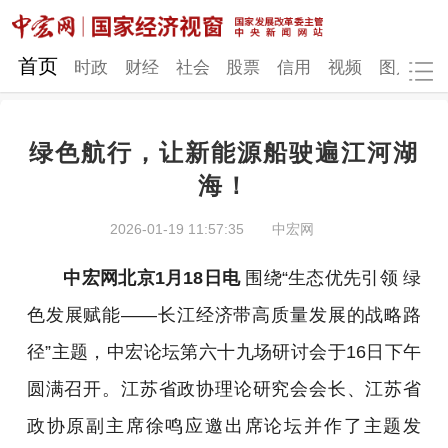
网站地图
首页
时政
财经
社会
股票
信用
视频
图片
品
绿色航行，让新能源船驶遍江河湖
时政
财经
社会
股票
海！
信用
视频
图片
品牌
2026-01-19 11:57:35
中宏网
发改动态
中宏研究
营商环境
新质生产力
中宏网北京1月18日电
围绕“生态优先引领 绿
地方发展
色发展赋能——长江经济带高质量发展的战略路
径”主题，中宏论坛第六十九场研讨会于16日下午
圆满召开。江苏省政协理论研究会会长、江苏省
政协原副主席徐鸣应邀出席论坛并作了主题发