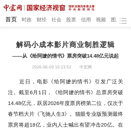
网站地图
首页
时政
财经
社会
股票
信用
视频
图片
品
解码小成本影片商业制胜逻辑
时政
财经
社会
股票
——从《给阿嬷的情书》票房突破14.48亿元说起
信用
视频
图片
品牌
2026-06-03 10:23:52
中宏网
发改动态
中宏研究
营商环境
新质生产力
近日，电影《给阿嬷的情书》引发广泛关
地方发展
注。截至6月1日，《给阿嬷的情书》总票房突破
14.48亿元，跃居2026年度票房榜第二位，仅次于
春节档大片《飞驰人生3》。猫眼专业版预测最终
票房将超18亿，业内人士喊出有望冲击20亿。在