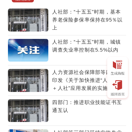
镇
新
人社部：“十五五”时期，基本
增
养老保险参保率保持在95％以
就
上
业
人
人社部：“十五五”时期，城镇
数
调查失业率控制在5.5%以内
保
持
相
人力资源社会保障部等四部门
当
印发《关于加快推进“人工智能
规
＋人社”应用发展的实施意见》
模，
城
四部门：推进职业技能证书互
镇
通互认
失
业
人