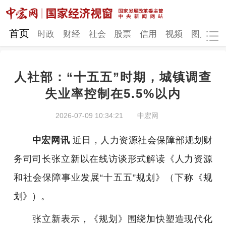
网站地图
首页
时政
财经
社会
股票
信用
视频
图片
品
人社部：“十五五”时期，城镇调查
时政
财经
社会
股票
失业率控制在5.5%以内
信用
视频
图片
品牌
2026-07-09 10:34:21
中宏网
发改动态
中宏研究
营商环境
新质生产力
中宏网讯
近日，人力资源社会保障部规划财
地方发展
务司司长张立新以在线访谈形式解读《人力资源
和社会保障事业发展“十五五”规划》（下称《规
划》）。
张立新表示，《规划》围绕加快塑造现代化