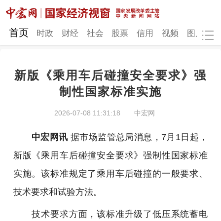
网站地图
首页
时政
财经
社会
股票
信用
视频
图片
品
新版《乘用车后碰撞安全要求》强
时政
财经
社会
股票
制性国家标准实施
信用
视频
图片
品牌
2026-07-08 11:31:18
中宏网
发改动态
中宏研究
营商环境
新质生产力
中宏网讯
据市场监管总局消息，7月1日起，
地方发展
新版《乘用车后碰撞安全要求》强制性国家标准
实施。该标准规定了乘用车后碰撞的一般要求、
技术要求和试验方法。
技术要求方面，该标准升级了低压系统蓄电