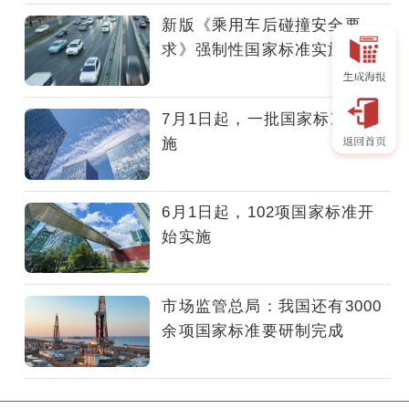
后
新版《乘用车后碰撞安全要
碰
求》强制性国家标准实施
撞
安
全
7月1日起，一批国家标准将实
要
施
求》
强
制
6月1日起，102项国家标准开
性
始实施
国
家
标
市场监管总局：我国还有3000
准
余项国家标准要研制完成
实
施。
该
标