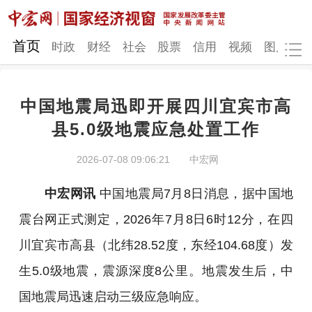
网站地图
首页
时政
财经
社会
股票
信用
视频
图片
品
中国地震局迅即开展四川宜宾市高
时政
财经
社会
股票
县5.0级地震应急处置工作
信用
视频
图片
品牌
2026-07-08 09:06:21
中宏网
发改动态
中宏研究
营商环境
新质生产力
中宏网讯
中国地震局7月8日消息，据中国地
地方发展
震台网正式测定，2026年7月8日6时12分，在四
川宜宾市高县（北纬28.52度，东经104.68度）发
生5.0级地震，震源深度8公里。地震发生后，中
国地震局迅速启动三级应急响应。