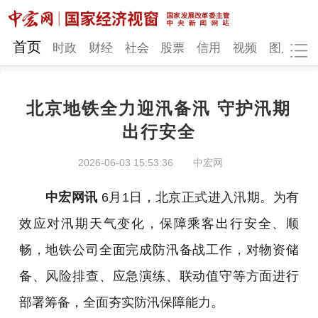
网站地图
首页
时政
财经
社会
股票
信用
视频
图片
品
北京地铁全力迎汛备汛 守护汛期
时政
财经
社会
股票
出行安全
信用
视频
图片
品牌
2026-06-03 15:53:36
中宏网
发改动态
中宏研究
营商环境
新质生产力
中宏网讯
6月1日，北京正式进入汛期。为有
地方发展
效应对汛期天气变化，保障乘客出行安全、顺
畅，地铁公司全面完成防汛备战工作，对物资储
备、风险排查、应急演练、联动值守等方面进行
部署筹备，全面夯实防汛保障能力。