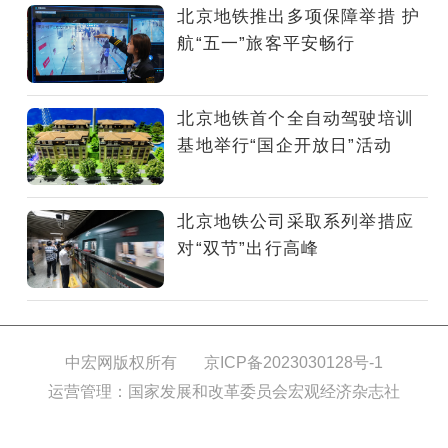
效
北京地铁推出多项保障举措 护
应
航“五一”旅客平安畅行
对
汛
期
北京地铁首个全自动驾驶培训
天
基地举行“国企开放日”活动
气
变
化，
北京地铁公司采取系列举措应
保
对“双节”出行高峰
障
乘
客
出
行
中宏网版权所有
京ICP备2023030128号-1
安
运营管理：国家发展和改革委员会宏观经济杂志社
全、
顺