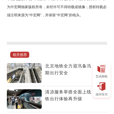
为中宏网独家版权所有，未经许可不得转载或镜像；授权转载必
须注明来源为“中宏网”，并保留“中宏网”的电头。
6
月
1
日，
北
相关推荐
京
正
北京地铁全力迎汛备汛 守护汛
式
期出行安全
进
入
汛
清凉服务举措全面上线 夏日地
期。
铁出行体验再升级
为
有