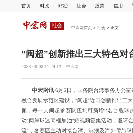
首页
时政
财经
社会
股票
信用
社会
中宏网首页
>
社会
>
正文
“闽超”创新推出三大特色对
2026-06-03 11:24:12
中宏网
中宏网讯
6月3日，国务院台湾事务办公
融合发展示范区建设，“闽超”近日创新推出三
额，每一支闽超参赛队伍均可新增2名台胞球
动“两岸球迷同框加油”短视频征集活动，邀请
流”，各赛区主动对接台湾、港澳及海外侨胞