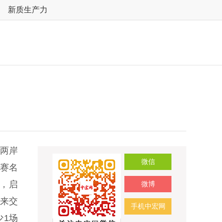
新质生产力
力两岸
微信
参赛名
球，启
微博
您来交
手机中宏网
少1场