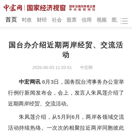
网站地图
首页
时政
财经
社会
股票
信用
视频
图片
品
国台办介绍近期两岸经贸、交流活
时政
财经
社会
股票
动
信用
视频
图片
品牌
2026-06-03 11:20:51
中宏网
发改动态
中宏研究
营商环境
新质生产力
中宏网讯
6月3日，国务院台湾事务办公室举
地方发展
行例行新闻发布会，会上，发言人朱凤莲介绍了
近期两岸经贸、交流活动。
朱凤莲介绍，从5月到6月，两岸各领域交流
活动持续热络。一次次的相聚拉近两岸同胞彼此