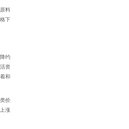
工原料
价格下
降约
生活资
衣着和
属类价
格上涨