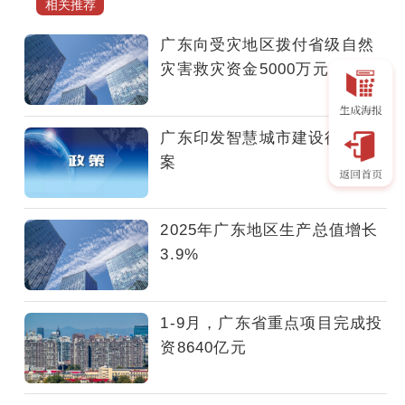
相关推荐
政
务
广东向受灾地区拨付省级自然
服
灾害救灾资金5000万元
务
和
数
广东印发智慧城市建设行动方
据
案
管
理
局
2025年广东地区生产总值增长
等
3.9%
11
部
门
1-9月，广东省重点项目完成投
正
资8640亿元
式
印
发