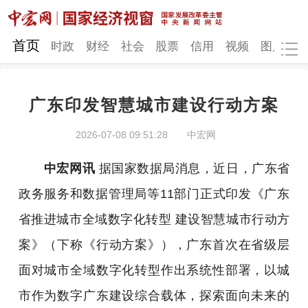
网站地图
首页
时政
财经
社会
股票
信用
视频
图片
品
广东印发智慧城市建设行动方案
时政
财经
社会
股票
2026-07-08 09:51:28
中宏网
信用
视频
图片
品牌
中宏网讯
据国家数据局消息，近日，广东省
发改动态
中宏研究
营商环境
新质生产力
政务服务和数据管理局等11部门正式印发《广东
地方发展
省推进城市全域数字化转型 建设智慧城市行动方
案》（下称《行动方案》），广东首次在省级层
面对城市全域数字化转型作出系统性部署，以城
市作为数字广东建设综合载体，探索面向未来的