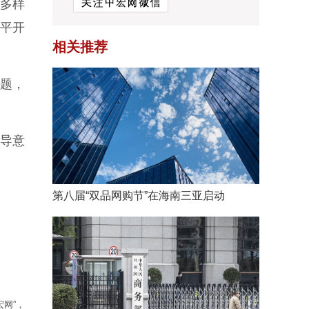
、多样
平开
相关推荐
题，
导意
第八届“双品网购节”在海南三亚启动
网”，