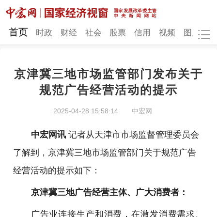
网站地图
首页
时政
财经
社会
股票
信用
视频
图片
品
京津冀三地市场监管部门发布关于
时政
财经
社会
股票
规范广告经营活动的提示
信用
视频
图片
品牌
2025-04-28 15:58:14
中宏网
发改动态
中宏研究
营商环境
新质生产力
中宏网讯
记者从天津市市场监督管理委员会
地方发展
了解到，京津冀三地市场监管部门关于规范广告
经营活动的提示如下：
京津冀三地广告经营主体、广大消费者：
广告业连接生产和消费，在激发消费需求、