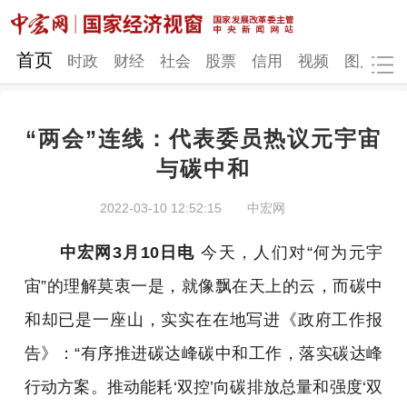
网站地图
首页
时政
财经
社会
股票
信用
视频
图片
品
“两会”连线：代表委员热议元宇宙
时政
财经
社会
股票
与碳中和
信用
视频
图片
品牌
2022-03-10 12:52:15
中宏网
发改动态
中宏研究
营商环境
新质生产力
中宏网3月10日电
今天，人们对“何为元宇
地方发展
宙”的理解莫衷一是，就像飘在天上的云，而碳中
和却已是一座山，实实在在地写进《政府工作报
告》：“有序推进碳达峰碳中和工作，落实碳达峰
行动方案。推动能耗‘双控’向碳排放总量和强度‘双