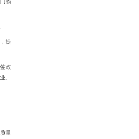
津门畅
。
米，提
免签政
产业、
高质量