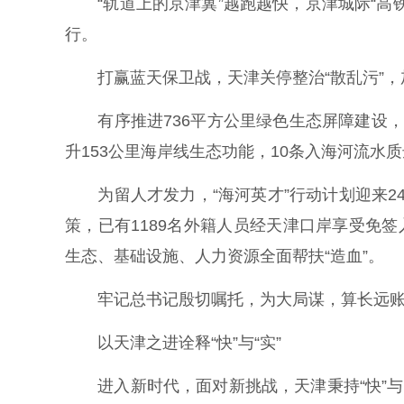
“轨道上的京津冀”越跑越快，京津城际“高
行。
打赢蓝天保卫战，天津关停整治“散乱污”，加强污
有序推进736平方公里绿色生态屏障建设，升
升153公里海岸线生态功能，10条入海河流水
为留人才发力，“海河英才”行动计划迎来24
策，已有1189名外籍人员经天津口岸享受免签
生态、基础设施、人力资源全面帮扶“造血”。
牢记总书记殷切嘱托，为大局谋，算长远账
以天津之进诠释“快”与“实”
进入新时代，面对新挑战，天津秉持“快”与