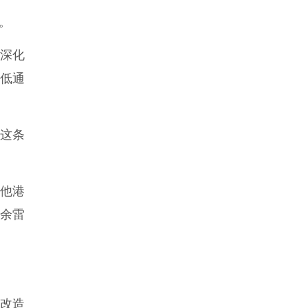
。
深化
低通
这条
其他港
任余雷
改造