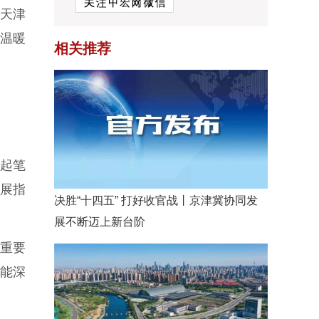
现天津
，温暖
相关推荐
起笔
展指
决胜“十四五” 打好收官战丨京津冀协同发
展不断迈上新台阶
重要
能深