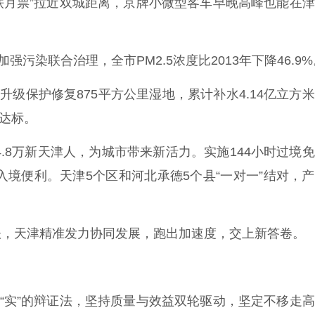
铁月票”拉近双城距离，京牌小微型客车早晚高峰也能在
染联合治理，全市PM2.5浓度比2013年下降46.9%
级保护修复875平方公里湿地，累计补水4.14亿立方
质达标。
.8万新天津人，为城市带来新活力。实施144小时过境
入境便利。天津5个区和河北承德5个县“一对一”结对，
，天津精准发力协同发展，跑出加速度，交上新答卷。
“实”的辩证法，坚持质量与效益双轮驱动，坚定不移走