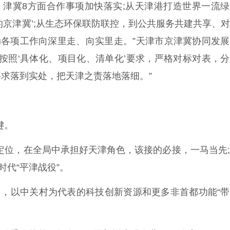
展、津冀8方面合作事项加快落实;从天津港打造世界一流
的京津冀’;从生态环保联防联控，到公共服务共建共享、
动各项工作向深里走、向实里走。”天津市京津冀协同发
按照‘具体化、项目化、清单化’要求，严格对标对表，
求落到实处，把天津之责落地落细。”
键。
定位，在全局中承担好天津角色，该接的必接，一马当先
时代“平津战役”。
，以中关村为代表的科技创新资源和更多非首都功能“带