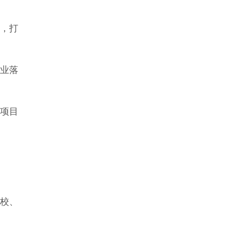
，打
业落
项目
校、