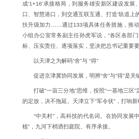
成‘1+16’承接格局，到服务雄安新区建设发
口、智慧港口，到交通互联互通、打造‘轨道上
扶升级加力……通过133项具体任务措施，推
小组办公室常务副主任孙虎军说，“各区各部门
标、压实责任、逐项落实，坚决把总书记重要要
以天津之为解码“舍”与 “得”
促进京津冀协同发展，明辨“舍”与“得”是关
打破“一亩三分地”思维，按照“一基地三区”
的定放，决不拖延。天津立下“军令状”，打响新
“中关村”，高科技的代名词。在协同发展中
植”，九河下梢洒扫庭院、有序承接。