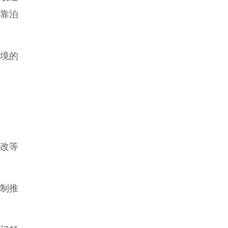
靠泊
境的
混改等
复制推