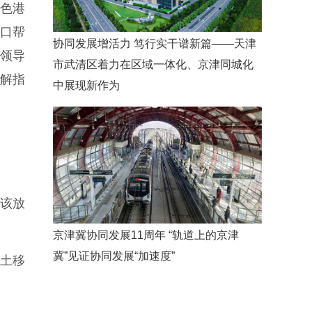
绿色港
对口帮
协同发展增活力 笃行实干谱新篇——天津
展领导
市武清区着力在区域一体化、京津同城化
分解指
中展现新作为
;该放
京津冀协同发展11周年 “轨道上的京津
冀”见证协同发展“加速度”
土移