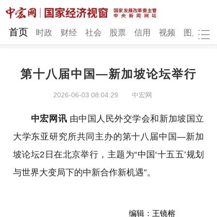
网站地图
首页
时政
财经
社会
股票
信用
视频
图片
品
第十八届中国—新加坡论坛举行
时政
财经
社会
股票
2026-06-03 08:04:29
中宏网
信用
视频
图片
品牌
中宏网讯
由中国人民外交学会和新加坡国立
发改动态
中宏研究
营商环境
新质生产力
大学东亚研究所共同主办的第十八届中国—新加
地方发展
坡论坛2日在北京举行，主题为“中国‘十五五’规划
与世界大变局下的中新合作新机遇”。
编辑：王镜榕