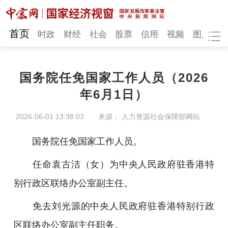
网站地图
首页
时政
财经
社会
股票
信用
视频
图片
品
国务院任免国家工作人员（2026
时政
财经
社会
股票
年6月1日）
信用
视频
图片
品牌
2026-06-01 13:38:03
来源： 人力资源社会保障部网站
发改动态
中宏研究
营商环境
新质生产力
国务院任免国家工作人员。
地方发展
任命袁古洁（女）为中央人民政府驻香港特
别行政区联络办公室副主任。
免去刘光源的中央人民政府驻香港特别行政
区联络办公室副主任职务。