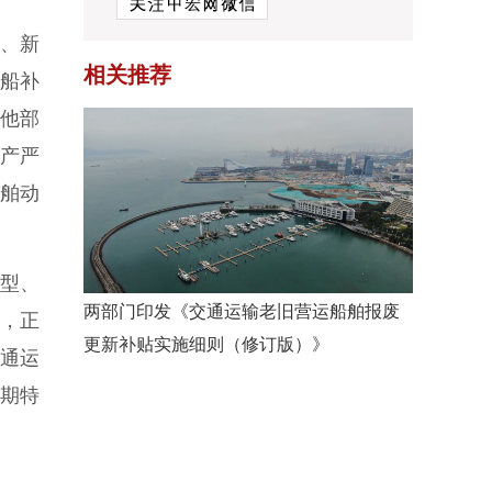
、新
相关推荐
船补
其他部
产严
船舶动
型、
两部门印发《交通运输老旧营运船舶报废
，正
更新补贴实施细则（修订版）》
通运
期特