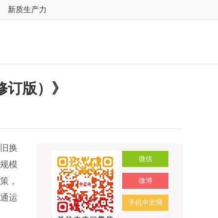
新质生产力
修订版）》
旧换
微信
大规模
政策，
微博
通运
手机中宏网