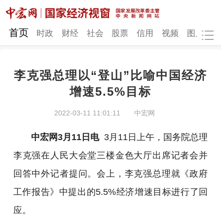
网站地图
首页
时政
财经
社会
股票
信用
视频
图片
品
李克强总理以“登山”比喻中国经济
时政
财经
社会
股票
增速5.5%目标
信用
视频
图片
品牌
2022-03-11 11:01:11
中宏网
发改动态
中宏研究
营商环境
新质生产力
中宏网3月11日电
3月11日上午，国务院总理
地方发展
李克强在人民大会堂三楼金色大厅出席记者会并
回答中外记者提问。会上，李克强总理就《政府
工作报告》中提出的5.5%经济增速目标进行了回
应。