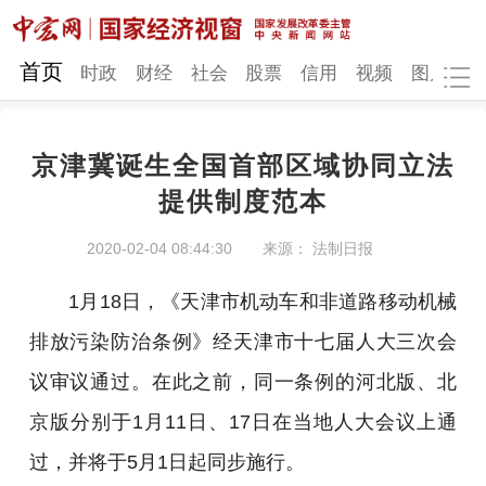
网站地图
首页
时政
财经
社会
股票
信用
视频
图片
品
京津冀诞生全国首部区域协同立法
时政
财经
社会
股票
提供制度范本
信用
视频
图片
品牌
2020-02-04 08:44:30
来源： 法制日报
发改动态
中宏研究
营商环境
新质生产力
1月18日，《天津市机动车和非道路移动机械
地方发展
排放污染防治条例》经天津市十七届人大三次会
议审议通过。在此之前，同一条例的河北版、北
京版分别于1月11日、17日在当地人大会议上通
过，并将于5月1日起同步施行。