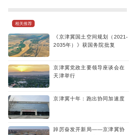
冀
协
同
相关推荐
发
展
《京津冀国土空间规划（2021-
必
2035年）》获国务院批复
须
寻
求
京津冀党政主要领导座谈会在
法
天津举行
治
一
体
京津冀十年：跑出协同加速度
化，
这
是
京
踔厉奋发开新局——京津冀协
津