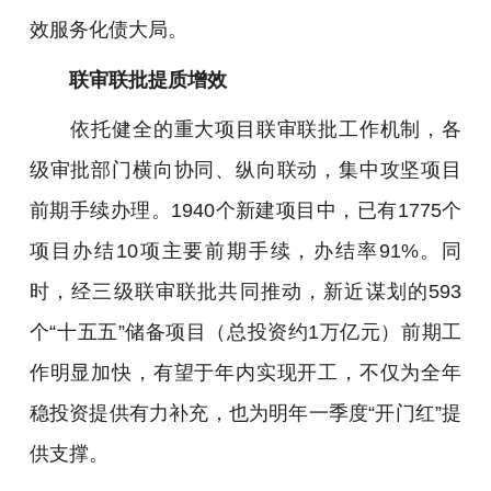
效服务化债大局。
联审联批提质增效
依托健全的重大项目联审联批工作机制，各
级审批部门横向协同、纵向联动，集中攻坚项目
前期手续办理。1940个新建项目中，已有1775个
项目办结10项主要前期手续，办结率91%。同
时，经三级联审联批共同推动，新近谋划的593
个“十五五”储备项目（总投资约1万亿元）前期工
作明显加快，有望于年内实现开工，不仅为全年
稳投资提供有力补充，也为明年一季度“开门红”提
供支撑。