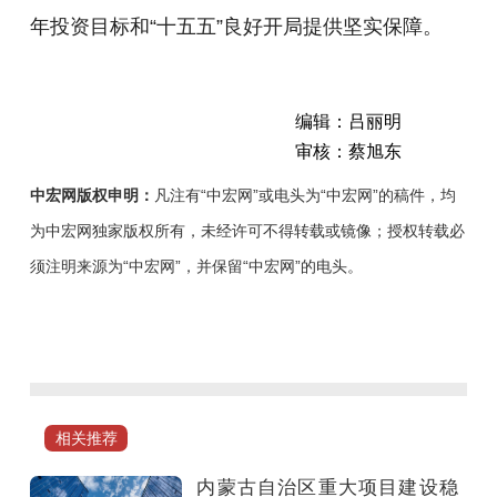
年投资目标和“十五五”良好开局提供坚实保障。
编辑：吕丽明
审核：蔡旭东
中宏网版权申明：
凡注有“中宏网”或电头为“中宏网”的稿件，均
为中宏网独家版权所有，未经许可不得转载或镜像；授权转载必
须注明来源为“中宏网”，并保留“中宏网”的电头。
内
蒙
古
自
治
相关推荐
区
发
内蒙古自治区重大项目建设稳