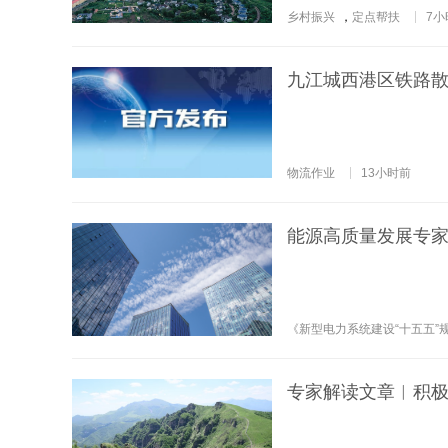
乡村振兴
，
定点帮扶
7小
九江城西港区铁路
物流作业
13小时前
能源高质量发展专家
《新型电力系统建设“十五五”
专家解读文章︱积