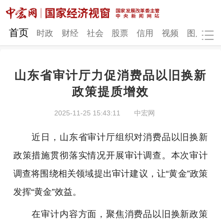
网站地图
首页
时政
财经
社会
股票
信用
视频
图片
品
山东省审计厅力促消费品以旧换新
时政
财经
社会
股票
政策提质增效
信用
视频
图片
品牌
2025-11-25 15:43:11
中宏网
发改动态
中宏研究
营商环境
新质生产力
近日，山东省审计厅组织对消费品以旧换新
地方发展
政策措施贯彻落实情况开展审计调查。本次审计
调查将围绕相关领域提出审计建议，让“黄金”政策
发挥“黄金”效益。
在审计内容方面，聚焦消费品以旧换新政策