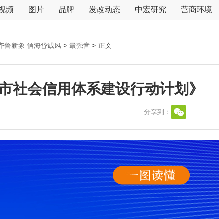
视频
图片
品牌
发改动态
中宏研究
营商环境
齐鲁新象 信海岱诚风
>
最强音
>
正文
5烟台市社会信用体系建设行动计划》
分享到：